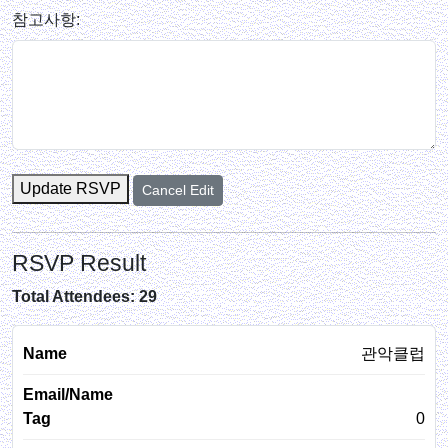
참고사항:
Update RSVP
Cancel Edit
RSVP Result
Total Attendees: 29
관악클럽
0