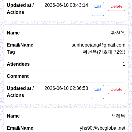
2026-06-10 03:43:14
Edit
Delete
황선옥
sunhopejang@gmail.com
황선옥(간호대 72입)
1
2026-06-10 02:36:53
Edit
Delete
석혜복
yhs90@sbcglobal.net