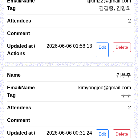
kjkim22@gmail.com
김길중, 김명희
2
2026-06-06 01:58:13
Edit
Delete
김용주
kimyongjoo@gmail.com
부부
2
2026-06-06 00:31:24
Edit
Delete