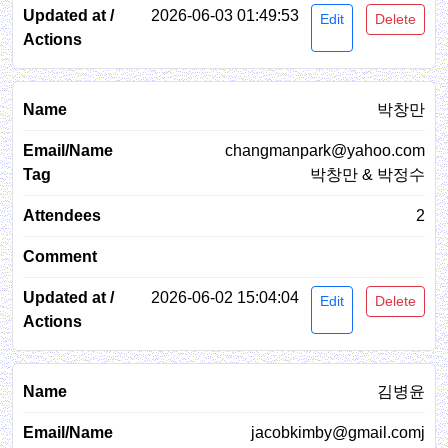
2026-06-03 01:49:53
Edit
Delete
박창만
changmanpark@yahoo.com
박창만 & 박정수
2
2026-06-02 15:04:04
Edit
Delete
김병윤
jacobkimby@gmail.comj