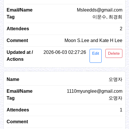
Msleedds@gmail.com
이문수, 최경희
2
Moon S.Lee and Kate H Lee
2026-06-03 02:27:26
Edit
Delete
오명자
1110myunglee@gmail.com
오명자
1