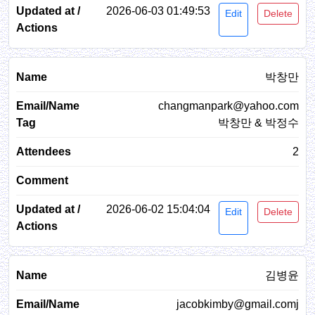
2026-06-03 01:49:53
Edit
Delete
박창만
changmanpark@yahoo.com
박창만 & 박정수
2
2026-06-02 15:04:04
Edit
Delete
김병윤
jacobkimby@gmail.comj