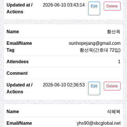
2026-06-10 03:43:14
Edit
Delete
황선옥
sunhopejang@gmail.com
황선옥(간호대 72입)
1
2026-06-10 02:36:53
Edit
Delete
석혜복
yhs90@sbcglobal.net