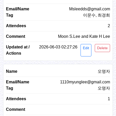
Msleedds@gmail.com
이문수, 최경희
2
Moon S.Lee and Kate H Lee
2026-06-03 02:27:26
Edit
Delete
오명자
1110myunglee@gmail.com
오명자
1