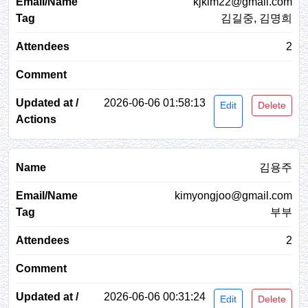
kjkim22@gmail.com
김길중, 김명희
2
2026-06-06 01:58:13
Edit
Delete
김용주
kimyongjoo@gmail.com
부부
2
2026-06-06 00:31:24
Edit
Delete