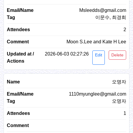
Msleedds@gmail.com
이문수, 최경희
2
Moon S.Lee and Kate H Lee
2026-06-03 02:27:26
Edit
Delete
오명자
1110myunglee@gmail.com
오명자
1