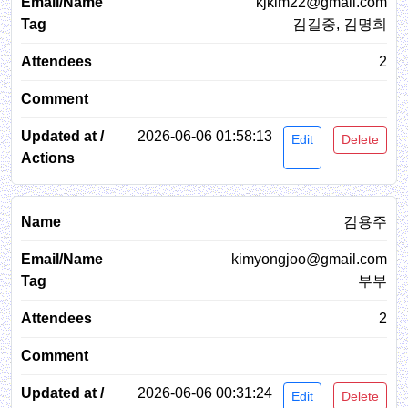
kjkim22@gmail.com
김길중, 김명희
2
2026-06-06 01:58:13
Edit
Delete
김용주
kimyongjoo@gmail.com
부부
2
2026-06-06 00:31:24
Edit
Delete