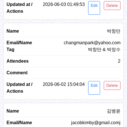
2026-06-03 01:49:53
Edit
Delete
박창만
changmanpark@yahoo.com
박창만 & 박정수
2
2026-06-02 15:04:04
Edit
Delete
김병윤
jacobkimby@gmail.comj