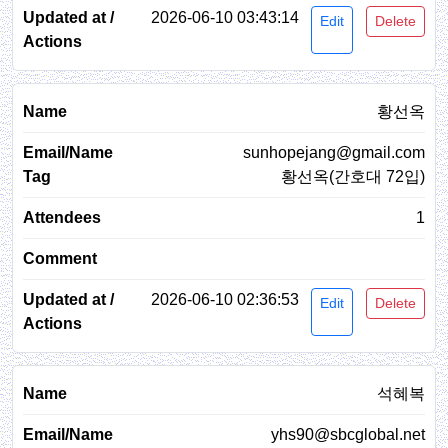
2026-06-10 03:43:14
Edit
Delete
황선옥
sunhopejang@gmail.com
황선옥(간호대 72입)
1
2026-06-10 02:36:53
Edit
Delete
석혜복
yhs90@sbcglobal.net