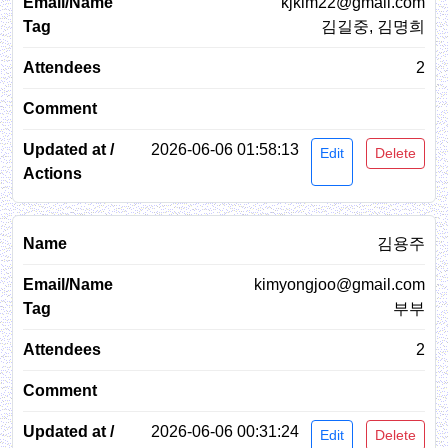
kjkim22@gmail.com
김길중, 김명희
2
2026-06-06 01:58:13
Edit
Delete
김용주
kimyongjoo@gmail.com
부부
2
2026-06-06 00:31:24
Edit
Delete