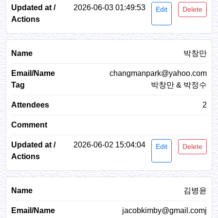
2026-06-03 01:49:53
Edit
Delete
박창만
changmanpark@yahoo.com
박창만 & 박정수
2
2026-06-02 15:04:04
Edit
Delete
김병윤
jacobkimby@gmail.comj