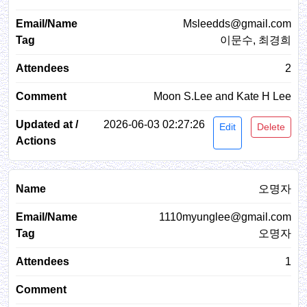
Msleedds@gmail.com
이문수, 최경희
2
Moon S.Lee and Kate H Lee
2026-06-03 02:27:26
Edit
Delete
오명자
1110myunglee@gmail.com
오명자
1