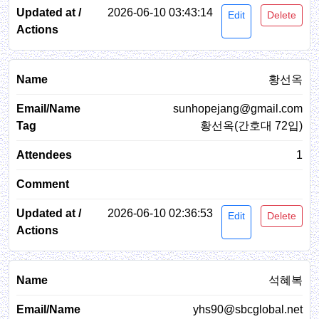
2026-06-10 03:43:14
Edit
Delete
황선옥
sunhopejang@gmail.com
황선옥(간호대 72입)
1
2026-06-10 02:36:53
Edit
Delete
석혜복
yhs90@sbcglobal.net