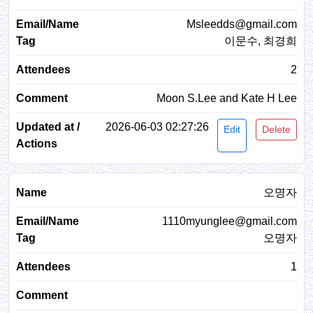
Msleedds@gmail.com
이문수, 최경희
2
Moon S.Lee and Kate H Lee
2026-06-03 02:27:26
Edit
Delete
오명자
1110myunglee@gmail.com
오명자
1