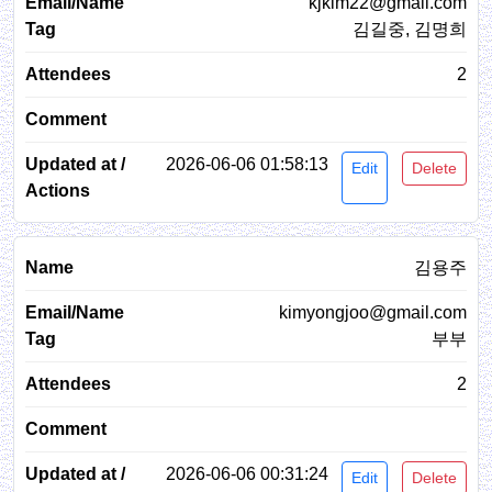
kjkim22@gmail.com
김길중, 김명희
2
2026-06-06 01:58:13
Edit
Delete
김용주
kimyongjoo@gmail.com
부부
2
2026-06-06 00:31:24
Edit
Delete