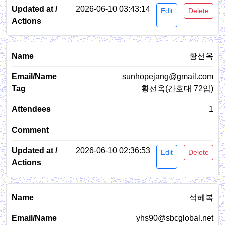
2026-06-10 03:43:14
Edit
Delete
황선옥
sunhopejang@gmail.com
황선옥(간호대 72입)
1
2026-06-10 02:36:53
Edit
Delete
석혜복
yhs90@sbcglobal.net