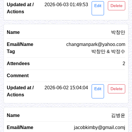
2026-06-03 01:49:53
Edit
Delete
박창만
changmanpark@yahoo.com
박창만 & 박정수
2
2026-06-02 15:04:04
Edit
Delete
김병윤
jacobkimby@gmail.comj