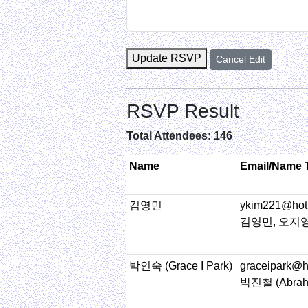
Update RSVP
Cancel Edit
RSVP Result
Total Attendees: 146
Name
Email/Name 
김영민
ykim221@hot
김영민, 오지영
박인숙 (Grace I Park)
graceipark@h
박진철 (Abraha