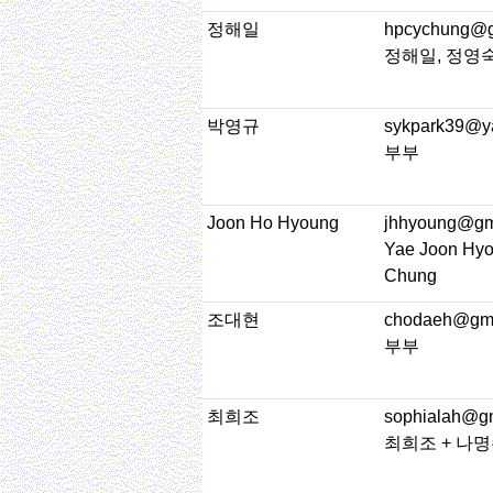
정해일
hpcychung@g
정해일, 정영
박영규
sykpark39@y
부부
Joon Ho Hyoung
jhhyoung@gm
Yae Joon Hyo
Chung
조대현
chodaeh@gma
부부
최희조
sophialah@g
최희조 + 나