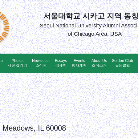
서울대학교 시카고 지역 동
Seoul National University Alumni Associ
of Chicago Area, USA
ip
Photos
Newsletter
Essays
Events
About Us
Golden Club
업
사진 갤러리
소식지
에세이
행사계획
조직소개
골든클럽
g Meadows, IL 60008