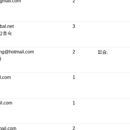
gmail.com
2
bal.net
3
 강효숙
ng@hotmail.com
2
없슴.
자
l.com
1
l.com
1
ail.com
2