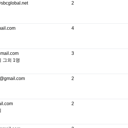
bcglobal.net
2
ail.com
4
mail.com
3
 그외 1명
@gmail.com
2
il.com
2
희