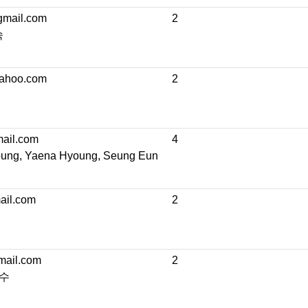
mail.com
2
숙
ahoo.com
2
ail.com
4
ung, Yaena Hyoung, Seung Eun
il.com
2
mail.com
2
명수