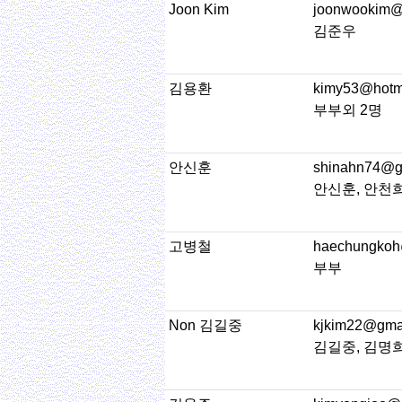
Joon Kim
joonwookim@s
김준우
김용환
kimy53@hotm
부부외 2명
안신훈
shinahn74@g
안신훈, 안천희
고병철
haechungkoh
부부
Non 김길중
kjkim22@gma
김길중, 김명