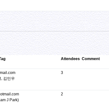
Tag
Attendees
Comment
mail.com
3
, 김민우
otmail.com
2
m J Park)