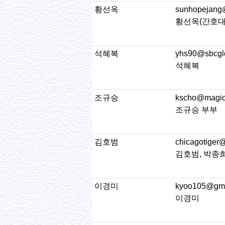
황선옥
sunhopejang
황선옥(간호대 
석혜복
yhs90@sbcglo
석혜복
조규승
kscho@magic
조규승 부부
김호범
chicagotiger
김호범, 박종
이경미
kyoo105@gma
이경미