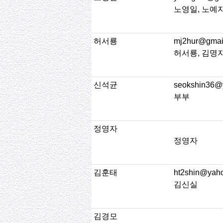
노영일, 노예
허서룡
mj2hur@gmai
허서룡, 김명
신석균
seokshin36@
부부
정영자
정영자
김훈태
ht2shin@yah
김신실
김경모