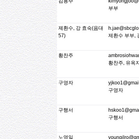
김용주
kimyongjoo@
부부
졔환수, 강 효숙(음대
h.jae@sbcglo
57)
제환수 부부,
황찬주
ambrosiohwa
황찬주, 유옥
구영자
yjkoo1@gmai
구영자
구행서
hskoo1@gmai
구행서
노영일
youngilro@gm