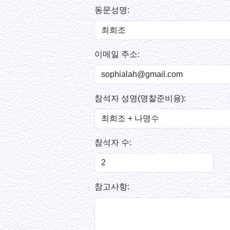
동문성명:
이메일 주소:
참석자 성명(명찰준비용):
참석자 수:
참고사항: