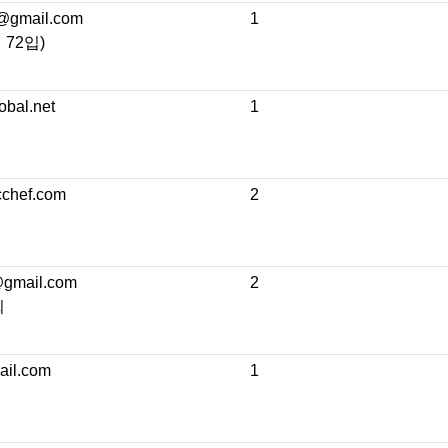
@gmail.com
1
72입)
bal.net
1
chef.com
2
@gmail.com
2
희
il.com
1