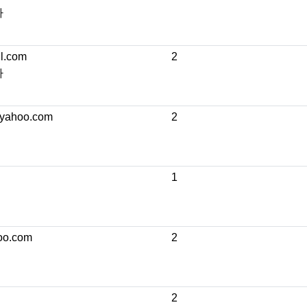
자
l.com
2
자
yahoo.com
2
1
oo.com
2
2