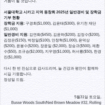
거름이 될 것입니다.
서울대학교 시카고 지역 동창회 2025년 일반경비 및 장학금
기부 현황
장학금 지원:
구경회($1,000), 김윤태($300), 유기천 재단
($1,000)
일반경비 지원:
김연화($450), 김윤하($200), 김정수($200),
김정은($150), 박정일($100), 안창혁($1,000), 윤덕상
($200), 윤봉수($200), 장윤일 ($2,000), 정승규($500), 제환
수($50), 조규승($2,000), 지우영($1,000), 허서룡($50), 한경
진($1,000)
다시 한 번 진심으로 감사드리며, 늘 건강과 평안이 함께하
시길 기원합니다.
정성일 드림.
5월31일 토요일,
Busse Woods South/Ned Brown Meadow #32, Rolling