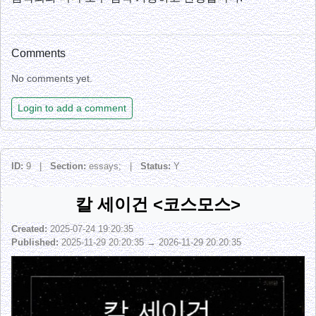
Comments
No comments yet.
Login to add a comment
ID:
9 |
Section:
essays; |
Status:
Y
칼 세이건 <코스모스>
Created:
2025-07-24 19:20:35
Published:
2025-11-29 20:20:35 → 2026-11-29 20:20:35