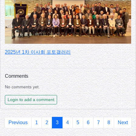
2025년 1차 이사회 포토갤러리
Comments
No comments yet.
Login to add a comment
Previous
1
2
3
4
5
6
7
8
Next