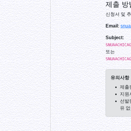
제출 방
신청서 및 
Email:
snua
Subject:
SNUAACHICA
또는
SNUAACHICA
유의사항
제출
지원
선발된
유 없