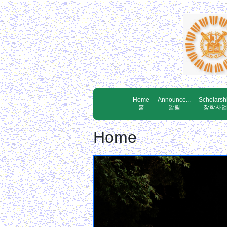
Home
Announce...
Scholarsh
홈
알림
장학사
Home