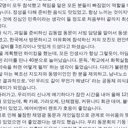
2명이 모두 참석했고 책임을 맡은 모든 분들이 빠짐없이 역할을
니다. 정성을 다해 준비한 음식도 맛있었고, 항상 느끼는 것이지
 것에 진심인 민족이라는 생각이 들 정도로 처음부터 끝까지 최
다.
 식기, 과일을 준비하신 김동엽 동문이 서빙 담당을 맡아서 동
였고, 한국에서 방문하시고 야유회에 참석하신 저의 모친도 편
LA갈비를 3조각이나 맛있게 드셨다고 하셨습니다.
분을 계획했던 하이킹을 했는데, 모든 인생사가 항상 그렇듯이, 마
한 리더를 만나 40분으로 늘어났습니다. 문득, ‘학교에서 화학실
약속을 하면 어떻게 될까’ 하는 생각이 들었습니다. 다리가 불편한
잘 아는 북조선 지도자와 동명이인인 한 분을 제외하고, 남녀노소 
 결과적으로, ‘아! 우리도 같이 무언가 해냈다’ 라는 공동체 의
백미가 되었습니다.
러가고, 우리끼리 신나게 얘기하다가 잠깐 시간을 내어 올해 12
 모았는데, 롹 카페, 가라오케, 단체캠핑, 커뮤니티 회관 대여, 볼
견이 있었고, 에어비엔비 렌트가 호응이 좋았습니다.
로 인해 불참한 채영광 동문과 개인일정으로 관계로 아쉬움의 
 있었으면 더 좋았겠다는 생각도 했습니다. 우리 동문회의 기둥