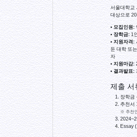
서울대학교 
대상으로 2
▪ 모집인원:
▪ 장학금:
1인
▪ 지원자격:
둔 대학 또는
자
▪ 지원마감:
▪ 결과발표:
제출 서
장학금 
추천서 
※ 추천
2024~2
Essa