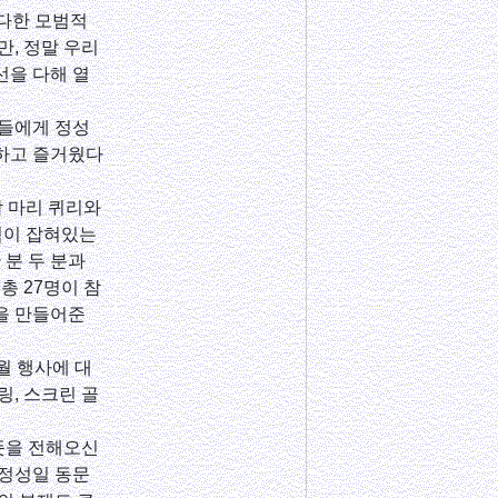
 다한 모범적
만, 정말 우리
선을 다해 열
생들에게 정성
안하고 즐거웠다
담 마리 퀴리와
험이 잡혀있는
 분 두 분과
총 27명이 참
식을 만들어준
월 행사에 대
링, 스크린 골
뜻을 전해오신
 정성일 동문