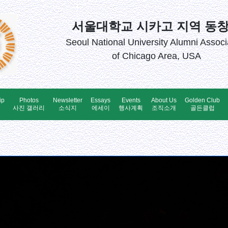
서울대학교 시카고 지역 동
Seoul National University Alumni Associ
of Chicago Area, USA
ip
Photos
Newsletter
Essays
Events
About Us
Golden Club
업
사진 갤러리
소식지
에세이
행사계획
조직소개
골든클럽