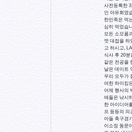
사전등록한 3
인 야유회였습
한민족은 먹는
심히 먹었습니
모든 소모품과
껏 대접을 하
고 하시고, 
식사 후 20
같은 전공을 
날은 데이트 
우리 모두가 
여한 하이킹은
어제 행사의 
애들은 낚시하
한 아이디어를
프 등등의 의
아들 축구경기
이소정 동문이