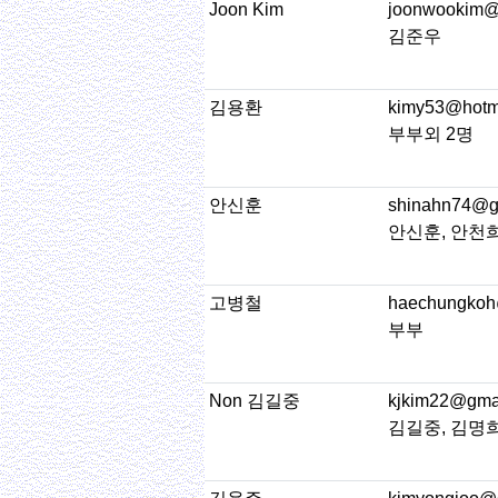
Joon Kim
joonwookim@s
김준우
김용환
kimy53@hotm
부부외 2명
안신훈
shinahn74@g
안신훈, 안천희
고병철
haechungkoh
부부
Non 김길중
kjkim22@gma
김길중, 김명