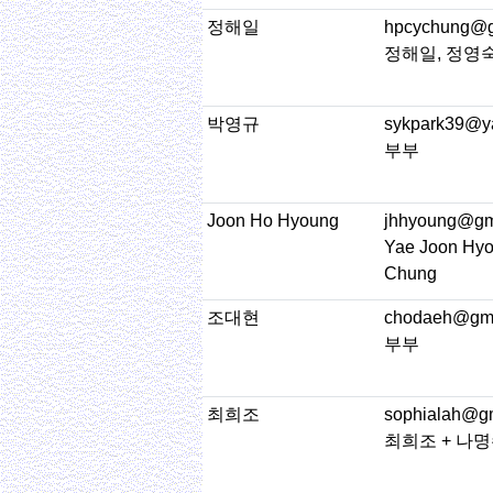
정해일
hpcychung@g
정해일, 정영
박영규
sykpark39@y
부부
Joon Ho Hyoung
jhhyoung@gm
Yae Joon Hyo
Chung
조대현
chodaeh@gma
부부
최희조
sophialah@g
최희조 + 나