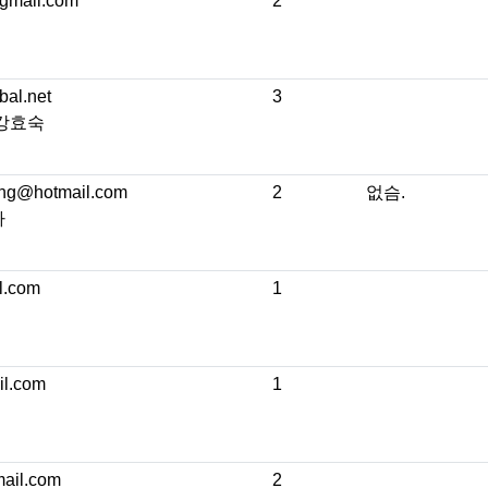
gmail.com
2
bal.net
3
 강효숙
ng@hotmail.com
2
없슴.
자
l.com
1
l.com
1
ail.com
2