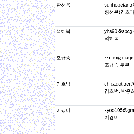
황선옥
sunhopejang
황선옥(간호대 
석혜복
yhs90@sbcglo
석혜복
조규승
kscho@magic
조규승 부부
김호범
chicagotiger
김호범, 박종
이경미
kyoo105@gma
이경미