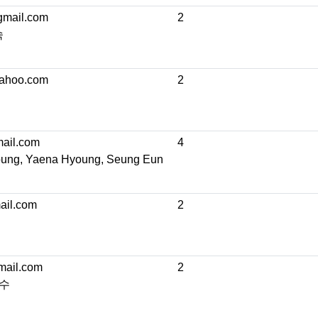
mail.com
2
숙
ahoo.com
2
ail.com
4
ung, Yaena Hyoung, Seung Eun
il.com
2
mail.com
2
명수