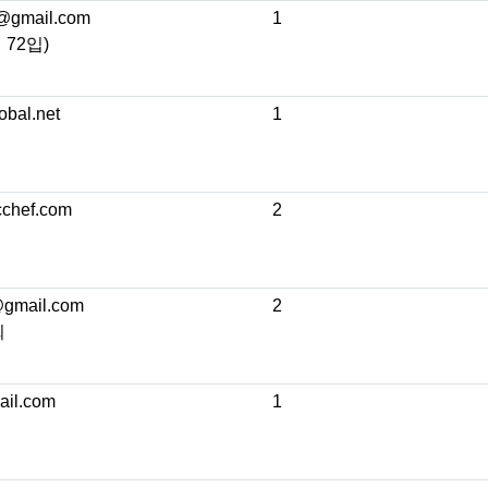
@gmail.com
1
72입)
bal.net
1
chef.com
2
@gmail.com
2
희
il.com
1