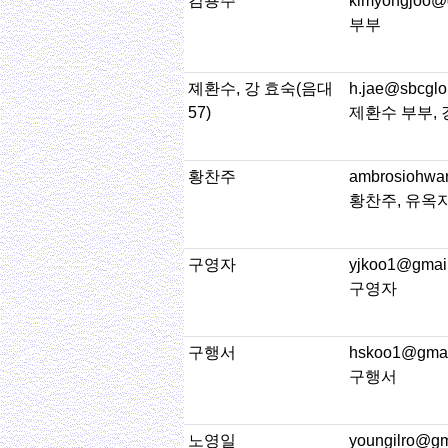
김용주
kimyongjoo@
부부
졔환수, 강 효숙(음대
h.jae@sbcglo
57)
제환수 부부,
황찬주
ambrosiohwa
황찬주, 유옥
구영자
yjkoo1@gmai
구영자
구행서
hskoo1@gmai
구행서
노영일
youngilro@gm