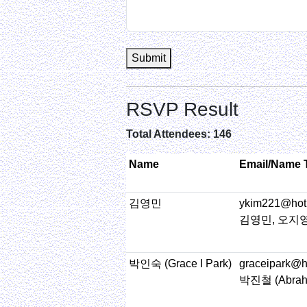
Submit
RSVP Result
Total Attendees: 146
Name
Email/Name 
김영민
ykim221@hot
김영민, 오지영
박인숙 (Grace I Park)
graceipark@h
박진철 (Abraha