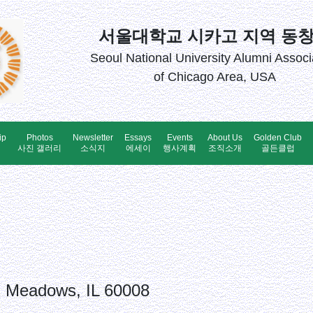
서울대학교 시카고 지역 동
Seoul National University Alumni Associ
of Chicago Area, USA
ip
Photos
Newsletter
Essays
Events
About Us
Golden Club
업
사진 갤러리
소식지
에세이
행사계획
조직소개
골든클럽
g Meadows, IL 60008