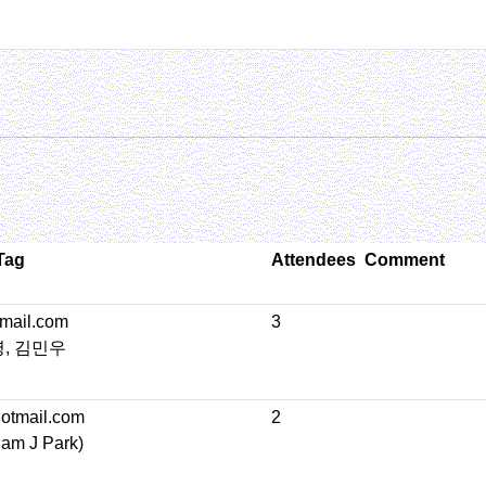
Tag
Attendees
Comment
mail.com
3
, 김민우
otmail.com
2
m J Park)