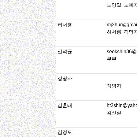
노영일, 노예
허서룡
mj2hur@gmai
허서룡, 김명
신석균
seokshin36@
부부
정영자
정영자
김훈태
ht2shin@yah
김신실
김경모