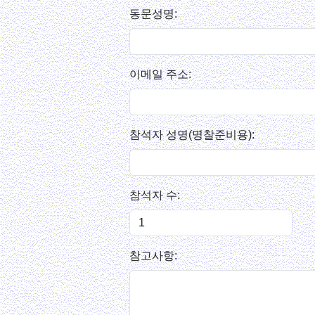
동문성명:
이메일 주소:
참석자 성명(명찰준비용):
참석자 수:
참고사항: