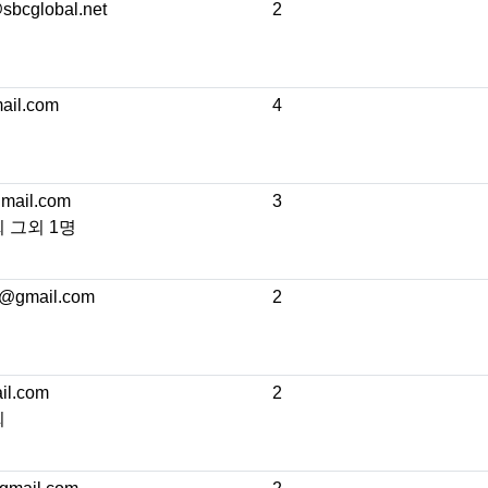
bcglobal.net
2
ail.com
4
mail.com
3
 그외 1명
@gmail.com
2
il.com
2
희