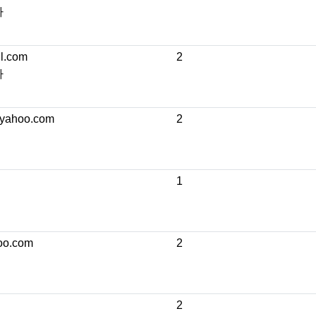
자
l.com
2
자
yahoo.com
2
1
oo.com
2
2